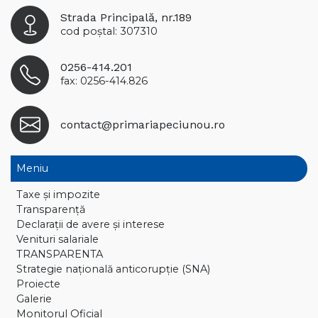
Strada Principală, nr.189
cod poștal: 307310
0256-414.201
fax: 0256-414.826
contact@primariapeciunou.ro
Meniu
Taxe și impozite
Transparență
Declaraţii de avere și interese
Venituri salariale
TRANSPARENTA
Strategie națională anticorupție (SNA)
Proiecte
Galerie
Monitorul Oficial