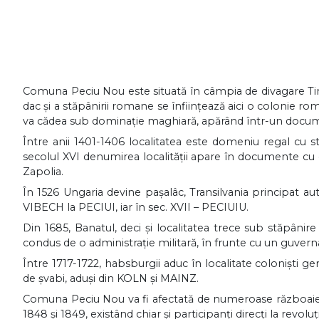
Comuna Peciu Nou este situată în câmpia de divagare Timiş
dac şi a stăpânirii romane se înfiinţează aici o colonie
va cădea sub dominaţie maghiară, apărând într-un docu
Între anii 1401-1406 localitatea este domeniu regal c
secolul XVI denumirea localităţii apare în documente cu 
Zapolia.
În 1526 Ungaria devine paşalâc, Transilvania principat a
VIBECH la PECIUI, iar în sec. XVII – PECIUIU.
Din 1685, Banatul, deci şi localitatea trece sub stăpâ
condus de o administraţie militară, în frunte cu un guvern
Între 1717-1722, habsburgii aduc în localitate colonişti 
de şvabi, aduşi din KOLN şi MAINZ.
Comuna Peciu Nou va fi afectată de numeroase războaie ruso
1848 şi 1849, existând chiar şi participanţi direcţi la revoluţ