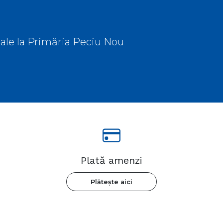
ocale la Primăria Peciu Nou
Plată amenzi
Plătește aici