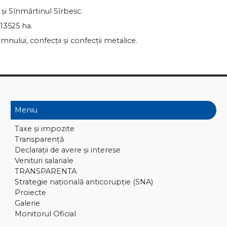
şi Sînmărtinul Sîrbesc.
 13525 ha.
emnului, confecţii şi confecţii metalice.
Meniu
Taxe și impozite
Transparență
Declaraţii de avere și interese
Venituri salariale
TRANSPARENTA
Strategie națională anticorupție (SNA)
Proiecte
Galerie
Monitorul Oficial