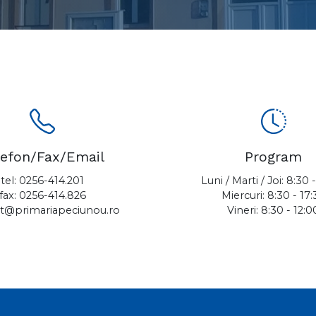
lefon/Fax/Email
Program
tel:
0256-414.201
Luni / Marti / Joi: 8:30 
fax: 0256-414.826
Miercuri: 8:30 - 17
t@primariapeciunou.ro
Vineri: 8:30 - 12:0