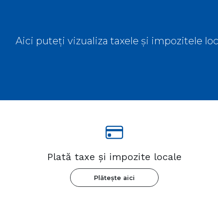
Aici puteți vizualiza taxele și impozitele l
Plată taxe și impozite locale
Plătește aici