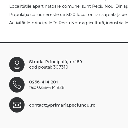
Localităţile aparţinătoare comunei sunt Peciu Nou, Diniaş 
Populaţia comunei este de 5120 locuitori, iar suprafaţa de
Activităţile principale în Peciu Nou: agricultură, industria l
Strada Principală, nr.189
cod poștal: 307310
0256-414.201
fax: 0256-414.826
contact@primariapeciunou.ro