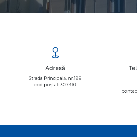
Adresă
Te
Strada Principală, nr.189
cod poștal: 307310
contac