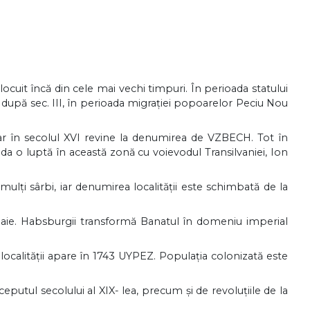
cuit încă din cele mai vechi timpuri. În perioada statului
după sec. III, în perioada migraţiei popoarelor Peciu Nou
r în secolul XVI revine la denumirea de VZBECH. Tot în
a o luptă în această zonă cu voievodul Transilvaniei, Ion
lţi sârbi, iar denumirea localităţii este schimbată de la
oaie. Habsburgii transformă Banatul în domeniu imperial
localităţii apare în 1743 UYPEZ. Populaţia colonizată este
putul secolului al XIX- lea, precum şi de revoluţiile de la