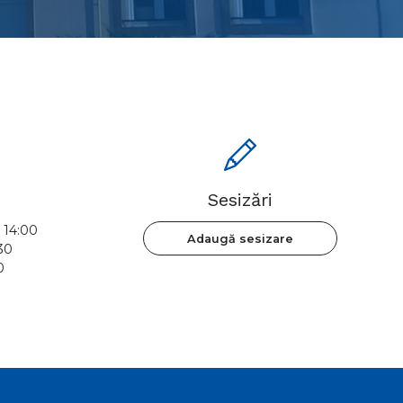
Sesizări
- 14:00
Adaugă sesizare
:30
0