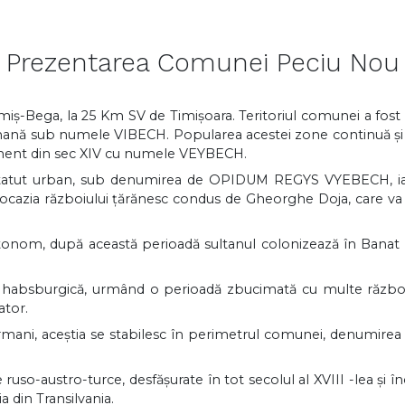
Prezentarea Comunei Peciu Nou
-Bega, la 25 Km SV de Timişoara. Teritoriul comunei a fost lo
 romană sub numele VIBECH. Popularea acestei zone continuă şi 
ment din sec XIV cu numele VEYBECH.
u statut urban, sub denumirea de OPIDUM REGYS VYEBECH, ia
ocazia războiului ţărănesc condus de Gheorghe Doja, care va d
utonom, după această perioadă sultanul colonizează în Banat mu
nire habsburgică, urmând o perioadă zbucimată cu multe răzb
ator.
germani, aceştia se stabilesc în perimetrul comunei, denumirea 
-austro-turce, desfăşurate în tot secolul al XVIII -lea şi înce
ia din Transilvania.