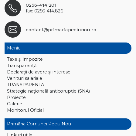
0256-414.201
fax: 0256-414.826
contact@primariapeciunou.ro
Meniu
Taxe și impozite
Transparență
Declaraţii de avere și interese
Venituri salariale
TRANSPARENTA
Strategie națională anticorupție (SNA)
Proiecte
Galerie
Monitorul Oficial
Primăria Comunei Peciu Nou
Linkuri utile