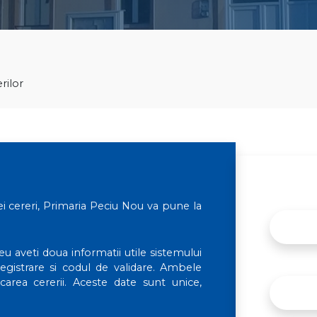
rilor
ei cereri, Primaria Peciu Nou va pune la
eu aveti doua informatii utile sistemului
egistrare si codul de validare. Ambele
carea cererii. Aceste date sunt unice,