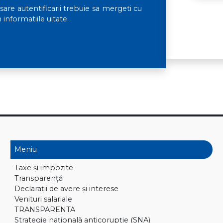
sare autentificarii trebuie sa mergeti cu
 informatiile uitate.
Meniu
Taxe și impozite
Transparență
Declaraţii de avere și interese
Venituri salariale
TRANSPARENTA
Strategie națională anticorupție (SNA)