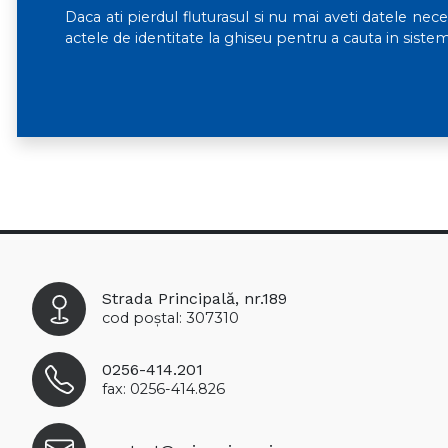
Daca ati pierdul fluturasul si nu mai aveti datele nece
actele de identitate la ghiseu pentru a cauta in sistem
Strada Principală, nr.189
cod poștal: 307310
0256-414.201
fax: 0256-414.826