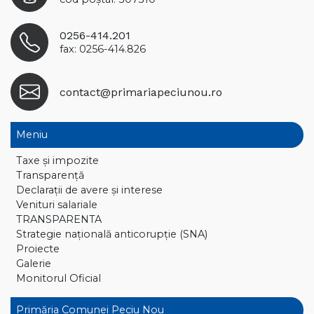
0256-414.201
fax: 0256-414.826
contact@primariapeciunou.ro
Meniu
Taxe și impozite
Transparență
Declaraţii de avere și interese
Venituri salariale
TRANSPARENTA
Strategie națională anticorupție (SNA)
Proiecte
Galerie
Monitorul Oficial
Primăria Comunei Peciu Nou