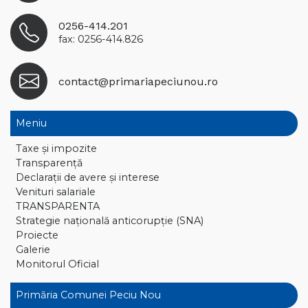
0256-414.201
fax: 0256-414.826
contact@primariapeciunou.ro
Meniu
Taxe și impozite
Transparență
Declaraţii de avere și interese
Venituri salariale
TRANSPARENTA
Strategie națională anticorupție (SNA)
Proiecte
Galerie
Monitorul Oficial
Primăria Comunei Peciu Nou