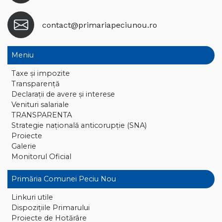
contact@primariapeciunou.ro
Meniu
Taxe și impozite
Transparență
Declaraţii de avere și interese
Venituri salariale
TRANSPARENTA
Strategie națională anticorupție (SNA)
Proiecte
Galerie
Monitorul Oficial
Primăria Comunei Peciu Nou
Linkuri utile
Dispoziţiile Primarului
Proiecte de Hotărâre