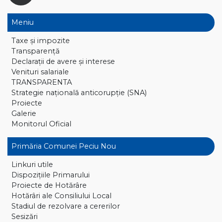
Meniu
Taxe și impozite
Transparență
Declaraţii de avere și interese
Venituri salariale
TRANSPARENTA
Strategie națională anticorupție (SNA)
Proiecte
Galerie
Monitorul Oficial
Primăria Comunei Peciu Nou
Linkuri utile
Dispoziţiile Primarului
Proiecte de Hotărâre
Hotărâri ale Consiliului Local
Stadiul de rezolvare a cererilor
Sesizări