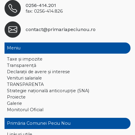
0256-414.201
fax: 0256-414.826
contact@primariapeciunou.ro
Meniu
Taxe și impozite
Transparență
Declaraţii de avere și interese
Venituri salariale
TRANSPARENTA
Strategie națională anticorupție (SNA)
Proiecte
Galerie
Monitorul Oficial
Primăria Comunei Peciu Nou
Linkuri utile