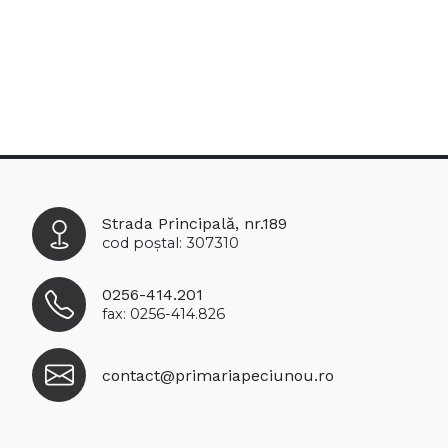
Strada Principală, nr.189
cod poștal: 307310
0256-414.201
fax: 0256-414.826
contact@primariapeciunou.ro