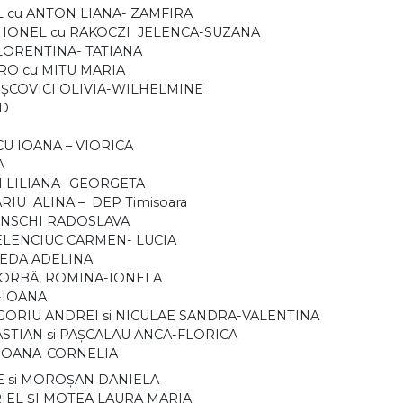
IEL cu ANTON LIANA- ZAMFIRA
U – IONEL cu RAKOCZI JELENCA-SUZANA
I FLORENTINA- TATIANA
NDRO cu MITU MARIA
 MIŞCOVICI OLIVIA-WILHELMINE
AD
SCU IOANA – VIORICA
LA
RON LILIANA- GEORGETA
ARIU ALINA – DEP Timisoara
NIANSCHI RADOSLAVA
MELENCIUC CARMEN- LUCIA
PREDA ADELINA
CIORBÄ‚ ROMINA-IONELA
-IOANA
GORIU ANDREI si NICULAE SANDRA-VALENTINA
TIAN si PAŞCALAU ANCA-FLORICA
 IOANA-CORNELIA
E si MOROŞAN DANIELA
RIEL ŞI MOTEA LAURA MARIA