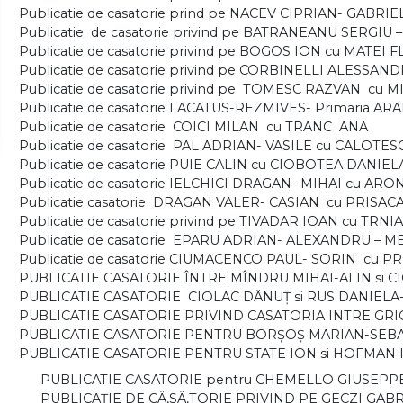
Publicatie de casatorie prind pe NACEV CIPRIAN- GABR
Publicatie de casatorie privind pe BATRANEANU SERGI
Publicatie de casatorie privind pe BOGOS ION cu MATE
Publicatie de casatorie privind pe CORBINELLI ALESSA
Publicatie de casatorie privind pe TOMESC RAZVAN cu
Publicatie de casatorie LACATUS-REZMIVES- Primaria AR
Publicatie de casatorie COICI MILAN cu TRANC ANA
Publicatie de casatorie PAL ADRIAN- VASILE cu CALOTE
Publicatie de casatorie PUIE CALIN cu CIOBOTEA DANIE
Publicatie de casatorie IELCHICI DRAGAN- MIHAI cu A
Publicatie casatorie DRAGAN VALER- CASIAN cu PRISAC
Publicatie de casatorie privind pe TIVADAR IOAN cu TR
Publicatie de casatorie EPARU ADRIAN- ALEXANDRU – 
Publicatie de casatorie CIUMACENCO PAUL- SORIN cu 
PUBLICATIE CASATORIE ÎNTRE MÎNDRU MIHAI-ALIN si 
PUBLICATIE CASATORIE CIOLAC DÄNUŢ si RUS DANIELA
PUBLICATIE CASATORIE PRIVIND CASATORIA INTRE GRI
PUBLICATIE CASATORIE PENTRU BORŞOŞ MARIAN-SEBAS
PUBLICATIE CASATORIE PENTRU STATE ION si HOFMAN
PUBLICATIE CASATORIE pentru CHEMELLO GIUSEPP
PUBLICAŢIE DE CÄ‚SÄ‚TORIE PRIVIND PE GECZI GAB