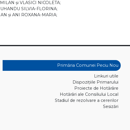
-MILAN şi VLASICI NICOLETA;
 CIUHANDU SILVIA-FLORINA;
VIAN şi ANI ROXANA-MARIA;
Primăria Comunei Peciu Nou
Linkuri utile
Dispoziţiile Primarului
Proiecte de Hotărâre
Hotărâri ale Consiliului Local
Stadiul de rezolvare a cererilor
Sesizări