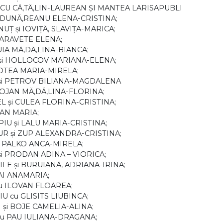
CU CÄ‚TÄ‚LIN-LAUREAN ŞI MANTEA LARISAPUBLI
 şi DUNÄ‚REANU ELENA-CRISTINA;
NUŢ şi IOVIŢÄ‚ SLAVIŢA-MARICA;
i JARAVETE ELENA;
PUIA MÄ‚DÄ‚LINA-BIANCA;
Ä‚ şi HOLLOCOV MARIANA-ELENA;
 BOTEA MARIA-MIRELA;
IN şi PETROV BILIANA-MAGDALENA
ROGOJAN MÄ‚DÄ‚LINA-FLORINA;
NEL şi CULEA FLORINA-CRISTINA;
ŞAN MARIA;
PIU şi LALU MARIA-CRISTINA;
OUR şi ZUP ALEXANDRA-CRISTINA;
cu PALKO ANCA-MIRELA;
 şi PRODAN ADINA – VIORICA;
SILE şi BURUIANÄ‚ ADRIANA-IRINA;
MAI ANAMARIA;
 cu ILOVAN FLOAREA;
IU cu GLISITS LIUBINCA;
şi BOJE CAMELIA-ALINA;
L cu PAU IULIANA-DRAGANA;