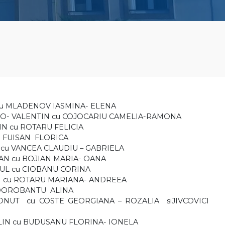
IN cu MLADENOV IASMINA- ELENA
SIMINO- VALENTIN cu COJOCARIU CAMELIA-RAMONA
TIN cu ROTARU FELICIA
cu FUISAN FLORICA
LCO cu VANCEA CLAUDIU – GABRIELA
GIAN cu BOJIAN MARIA- OANA
PAUL cu CIOBANU CORINA
LIAN cu ROTARU MARIANA- ANDREEA
 cu DOROBANTU ALINA
- IONUT cu COSTE GEORGIANA – ROZALIA siJIVCOVICI
-CALIN cu BUDUSANU FLORINA- IONELA