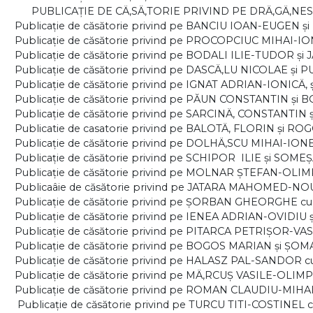
PUBLICAŢIE DE CÄ‚SÄ‚TORIE PRIVIND PE DRÄ‚GÄ‚NES
Publicaţie de căsătorie privind pe BANCIU IOAN-EUGEN
Publicaţie de căsătorie privind pe PROCOPCIUC MIHAI-IO
Publicaţie de căsătorie privind pe BODALI ILIE-TUDOR ş
Publicaţie de căsătorie privind pe DASCÄ‚LU NICOLAE şi 
Publicaţie de căsătorie privind pe IGNAT ADRIAN-IONIC
Publicaţie de căsătorie privind pe PĂUN CONSTANTIN şi
Publicaţie de căsătorie privind pe SARCINÄ‚ CONSTANT
Publicatie de casatorie privind pe BALOTÄ‚ FLORIN şi 
Publicaţie de căsătorie privind pe DOLHÄ‚SCU MIHAI-IO
Publicaţie de căsătorie privind pe SCHIPOR ILIE şi SOME
Publicaţie de căsătorie privind pe MOLNAR ŞTEFAN-OLIM
Publicaâie de căsătorie privind pe JATARA MAHOMED-N
Publicaţie de căsătorie privind pe ŞORBAN GHEORGHE 
Publicaţie de căsătorie privind pe IENEA ADRIAN-OVIDIU
Publicaţie de căsătorie privind pe PITARCA PETRIŞOR-VA
Publicaţie de căsătorie privind pe BOGOS MARIAN şi ŞO
Publicaţie de căsătorie privind pe HALASZ PAL-SANDOR
Publicaţie de căsătorie privind pe MÄ‚RCUŞ VASILE-OLIMP
Publicaţie de căsătorie privind pe
ROMAN CLAUDIU-MIHAI 
Publicaţie de căsătorie privind pe TURCU TITI-COSTINE