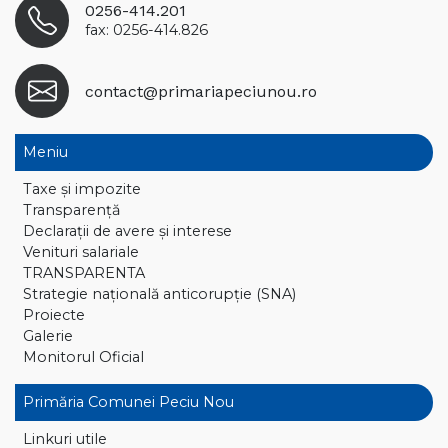
0256-414.201
fax: 0256-414.826
contact@primariapeciunou.ro
Meniu
Taxe și impozite
Transparență
Declaraţii de avere și interese
Venituri salariale
TRANSPARENTA
Strategie națională anticorupție (SNA)
Proiecte
Galerie
Monitorul Oficial
Primăria Comunei Peciu Nou
Linkuri utile