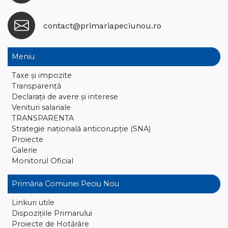
contact@primariapeciunou.ro
Meniu
Taxe și impozite
Transparență
Declaraţii de avere și interese
Venituri salariale
TRANSPARENTA
Strategie națională anticorupție (SNA)
Proiecte
Galerie
Monitorul Oficial
Primăria Comunei Peciu Nou
Linkuri utile
Dispoziţiile Primarului
Proiecte de Hotărâre