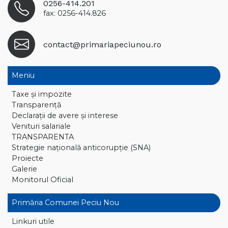
0256-414.201
fax: 0256-414.826
contact@primariapeciunou.ro
Meniu
Taxe și impozite
Transparență
Declaraţii de avere și interese
Venituri salariale
TRANSPARENTA
Strategie națională anticorupție (SNA)
Proiecte
Galerie
Monitorul Oficial
Primăria Comunei Peciu Nou
Linkuri utile