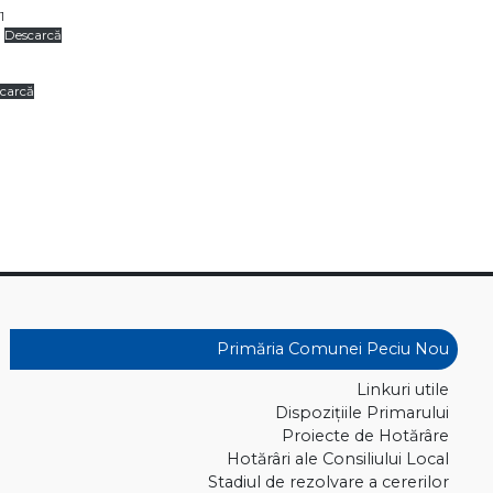
1
Descarcă
carcă
Primăria Comunei Peciu Nou
Linkuri utile
Dispoziţiile Primarului
Proiecte de Hotărâre
Hotărâri ale Consiliului Local
Stadiul de rezolvare a cererilor