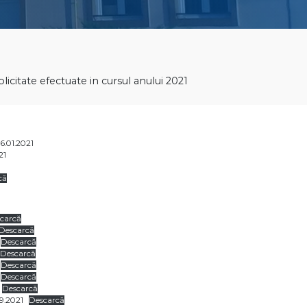
icitate efectuate in cursul anului 2021
6.01.2021
21
1
că
carcă
Descarcă
Descarcă
Descarcă
Descarcă
Descarcă
Descarcă
9.2021
Descarcă