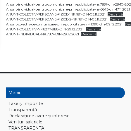
Anunt-individual-pentru-comunicare-prin-publicitate-nr.7867-din-28-10-202
Anunt-individual-pentru-comunicare-prin-publicitate-nr-5643-din-17.11.2021
ANUNT-COLECTIV-PERSOANE-FIZICE-1NR.1811-DIN-03.11.2021
Descarcă
ANUNT-COLECTIV-PERSOANE-FIZICE-2-NR.1811-DIN-03.11.2021
Descarcă
Anunt-colectiv-de-comunicare-prin-publicitate-nr.-11090-din-09.12.2021
Des
ANUNT-COLECTIV-NR.8277-8186-DIN-29.12.2021
Descarcă
ANUNT-INDIVIDUAL-NR.7867-DIN-29.12.2021
Descarcă
Meniu
Taxe și impozite
Transparență
Declaraţii de avere și interese
Venituri salariale
TRANSPARENTA