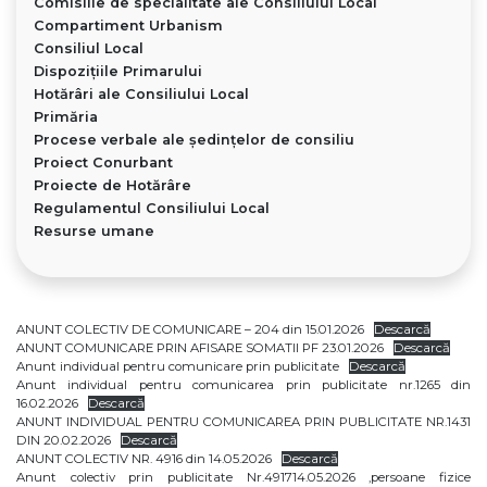
Comisiile de specialitate ale Consiliului Local
Compartiment Urbanism
Consiliul Local
Dispoziţiile Primarului
Hotărâri ale Consiliului Local
Primăria
Procese verbale ale ședințelor de consiliu
Proiect Conurbant
Proiecte de Hotărâre
Regulamentul Consiliului Local
Resurse umane
ANUNT COLECTIV DE COMUNICARE – 204 din 15.01.2026
Descarcă
ANUNT COMUNICARE PRIN AFISARE SOMATII PF 23.01.2026
Descarcă
Anunt individual pentru comunicare prin publicitate
Descarcă
Anunt individual pentru comunicarea prin publicitate nr.1265 din
16.02.2026
Descarcă
ANUNT INDIVIDUAL PENTRU COMUNICAREA PRIN PUBLICITATE NR.1431
DIN 20.02.2026
Descarcă
ANUNT COLECTIV NR. 4916 din 14.05.2026
Descarcă
Anunt colectiv prin publicitate Nr.491714.05.2026 ,persoane fizice