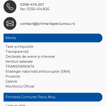
0256-414.201
fax: 0256-414.826
contact@primariapeciunou.ro
Meniu
Taxe și impozite
Transparență
Declaraţii de avere și interese
Venituri salariale
TRANSPARENTA
Strategie națională anticorupție (SNA)
Proiecte
Galerie
Monitorul Oficial
Primăria Comunei Peciu Nou
Linkuri utile