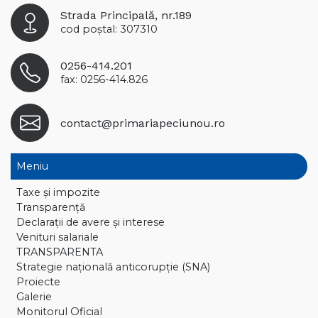
Strada Principală, nr.189
cod poștal: 307310
0256-414.201
fax: 0256-414.826
contact@primariapeciunou.ro
Meniu
Taxe și impozite
Transparență
Declaraţii de avere și interese
Venituri salariale
TRANSPARENTA
Strategie națională anticorupție (SNA)
Proiecte
Galerie
Monitorul Oficial