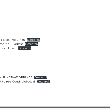
I-a-loc.-Peciu-Nou
Descarcă
nmartinu-Sarbesc
Descarcă
Apelor-Uzate
Descarcă
-IN-FUNCTIA-DE-PRIMAR
Descarcă
tituire-a-Consiliului-Local
Descarcă