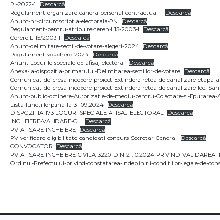
RI-2022-1
Descarcă
Regulament-organizare-cariera-personal-contractual-1
Descarcă
Anunt-nr-circumscriptia-electorala-PN
Descarcă
Regulament-pentru-atribuire-teren-L15-2003-1
Descarcă
Cerere-L-15/2003-1
Descarcă
Anunt-delimitare-sectii-de-votare-alegeri-2024
Descarcă
Regulament-vouchere-2024
Descarcă
Anunt-Locurile-speciale-de-afisaj-electoral
Descarcă
Anexa-la-dispozitia-primarului-Delimitarea-sectiilor-de-votare
Descarcă
Comunicat-de-presa-incepere-proiect-Extindere-retea-de-canalizare-etapa-a-I
Comunicat-de-presa-incepere-proiect-Extindere-retea-de-canalizare-loc.-Sa
Anunt-public-obtinere-Autorizatie-de-mediu-pentru-Colectare-si-Epurarea-
Lista-functiilorpana-la-31-09.2024
Descarcă
DISPOZITIA-173-LOCURI-SPECIALE-AFISAJ-ELECTORAL
Descarcă
INCHEIERE-VALIDARE-C.L
Descarcă
PV-AFISARE-INCHEIERE
Descarcă
PV-verificare-eligibilitate-candidati-concurs-Secretar-General
Descarcă
CONVOCATOR
Descarcă
PV-AFISARE-INCHEIERE-CIVILA-3220-DIN-21.10.2024-PRIVIND-VALIDAREA
Ordinul-Prefectului-privind-constatarea-indeplinirii-conditiilor-legale-de-cons