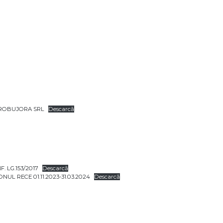
GROBUJORA SRL
Descarcă
 LG.153/2017
Descarcă
 RECE 01.11.2023-31.03.2024
Descarcă