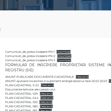
c
Comunicat_de_presa-incepere-PN-1
Download
Comunicat_de_presa-incepere-PN-2
Download
Comunicat_de_presa-incepere-PN-3
Download
FORMULAR DE INSCRIERE PROPRIETARI SISTEME I
REGISTRU (SIE)
ANUNT-PUBLICARE-DOCUMENTE-CADASTRALE
Descarcă
ANUNT-ajutoare-incalzirea-si-supliment-energie-sezonul-rece-2022-2023
D
PLAN-CADASTRAL-S-22
Descarcă
Documente-tehnice-ale-cadastrului
PLAN-CADASTRAL-S29
Descarcă
PLAN-CADASTRAL-S44
Descarcă
PLAN-CADASTRAL-S53
Descarcă
PLAN-CADASTRAL-S60
Descarcă
PLAN-CADASTRAL-S61
Descarcă